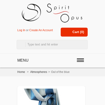
Log In
or
Create An Account
Cart (
0
)
MENU
Home
>
Atmospheres
>
Out of the blue